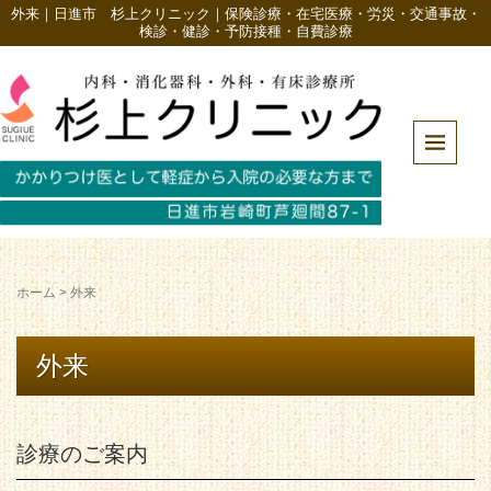
外来｜日進市 杉上クリニック｜保険診療・在宅医療・労災・交通事故・
検診・健診・予防接種・自費診療
ホーム
>
外来
外来
診療のご案内