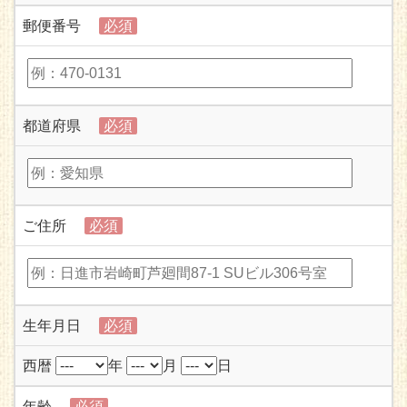
郵便番号
必須
都道府県
必須
ご住所
必須
生年月日
必須
西暦
年
月
日
年齢
必須