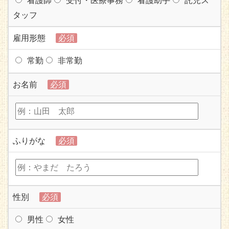
看護師
受付・医療事務
看護助手
託児ス
タッフ
雇用形態
必須
常勤
非常勤
お名前
必須
ふりがな
必須
性別
必須
男性
女性