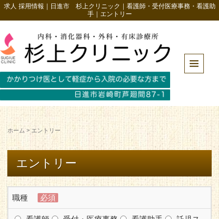
求人 採用情報｜日進市 杉上クリニック｜看護師・受付医療事務・看護助
手｜エントリー
ホーム
>
エントリー
エントリー
職種
必須